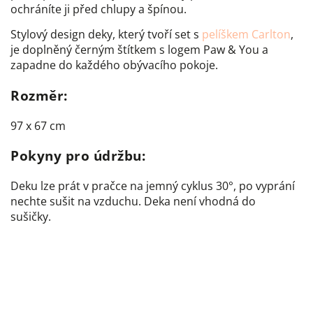
ochráníte ji před chlupy a špínou.
Stylový design deky, který tvoří set s
pelíškem Carlton
,
je doplněný černým štítkem s logem Paw & You a
zapadne do každého obývacího pokoje.
Rozměr:
97 x 67 cm
Pokyny pro údržbu:
Deku lze prát v pračce na jemný cyklus 30°, po vyprání
nechte sušit na vzduchu. Deka není vhodná do
sušičky.