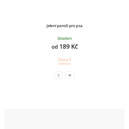
Jelení paroží pro psa
Skladem
189 Kč
od
Detail
S
M