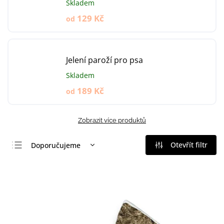
Skladem
129 Kč
od
Jelení paroží pro psa
Skladem
189 Kč
od
Zobrazit více produktů
Otevřít filtr
Doporučujeme
Nejlevnější
Nejdražší
Nejprodávanější
Abecedně