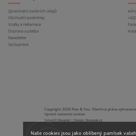
Zpracování osobních údajů
esh
Obchodní podmínky
+420
Vratky a reklamace
Fac
Doprava a platba
Inst
Newsletter
Spolupráce
Copyright 2026
Paw & You
. Všechna práva vyhrazena
Upravit nastavení cookies
Vytvořil
Shoptet
| Design
Shoptak.cz
Naše cookies jsou jako oblíbený pamlsek vašeh