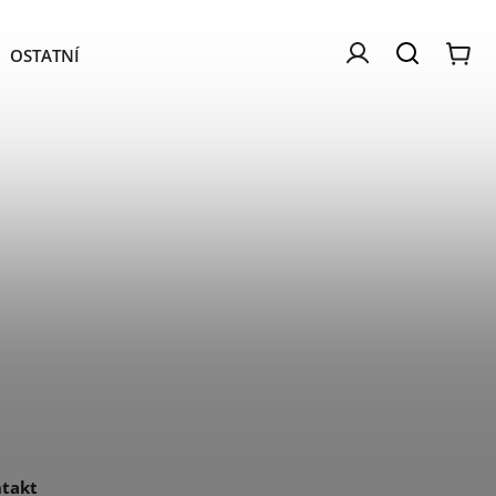
OSTATNÍ
PAMLSKY
NÁŠ PŘÍBĚH
BLOG
takt