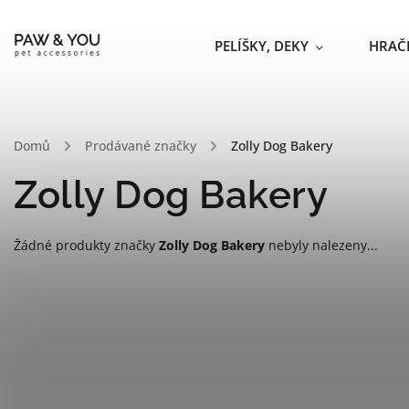
PELÍŠKY, DEKY
HRAČ
Domů
/
Prodávané značky
/
Zolly Dog Bakery
Zolly Dog Bakery
Žádné produkty značky
Zolly Dog Bakery
nebyly nalezeny...