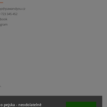
op
@
pawandyou.cz
 723 345 452
ebook
agram
.
o pejska - neodolatelně