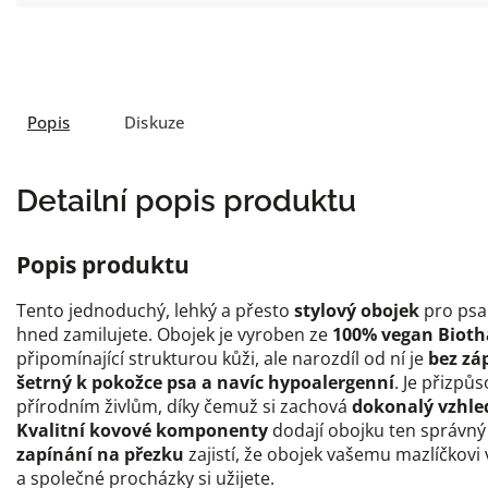
Popis
Diskuze
Detailní popis produktu
Popis produktu
Tento jednoduchý, lehký a přesto
stylový obojek
pro psa 
hned zamilujete. Obojek je vyroben ze
100% vegan Biot
připomínající strukturou kůži, ale narozdíl od ní je
bez zá
šetrný k pokožce psa a navíc hypoalergenní
. Je přizpů
přírodním živlům, díky čemuž si zachová
dokonalý vzhle
Kvalitní kovové komponenty
dodají obojku ten správný 
zapínání na přezku
zajistí, že obojek vašemu mazlíčkov
a společné procházky si užijete.