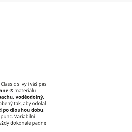
Classic si vy i váš pes
hane ®
materiálu
pachu, voděodolný,
sobený tak, aby odolal
d po dlouhou dobu
.
punc. Variabilní
i vždy dokonale padne