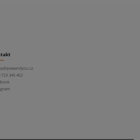
takt
op
@
pawandyou.cz
 723 345 452
ebook
agram