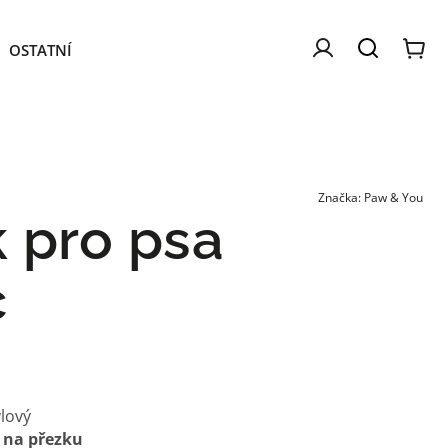
OSTATNÍ
PAMLSKY
NÁŠ PŘÍBĚH
BLOG
Značka:
Paw & You
 pro psa
c
ylový
 na přezku