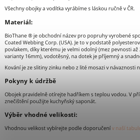
Všechny obojky a vodítka vyrábíme s láskou ručně v ČR.
Materiál:
BioThane ® je obchodní název pro popruhy vyrobené spo
Coated Webbing Corp. (USA). Je to v podstatě polyestero
povlakem, díky kterému je velmi odolný (mez pevnosti až 
varianty 16mm), vodotěsný, na dotek je příjemný a snadno 
Kování je ze slitiny zinku nebo z lité mosazi v návaznosti 
Pokyny k údržbě
Obojek pravidelně otírejte hadříkem s teplou vodou. V př
znečištění použijte kuchyňský saponát.
Výběr vhodné velikosti:
Vhodnou velikost vybírejte podle doporučení
v naší tabul