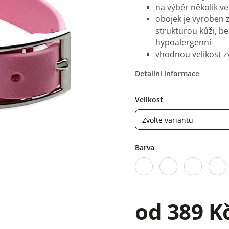
na výběr několik v
obojek je vyroben 
strukturou kůži, b
hypoalergenní
vhodnou velikost z
Detailní informace
Velikost
Barva
od
389 K