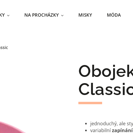
KY
NA PROCHÁZKY
MISKY
MÓDA
ssic
Obojek
Classi
jednoduchý, ale st
variabilní
zapínání