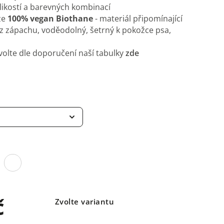
elikostí a barevných kombinací
ze
100% vegan Biothane
- materiál připomínající
ez zápachu, voděodolný, šetrný k pokožce psa,
volte dle doporučení naší tabulky
zde
č
Zvolte variantu