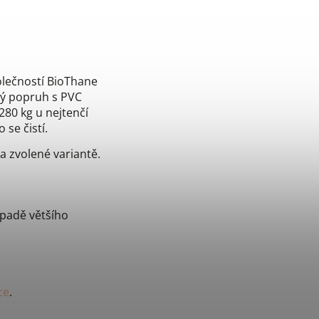
lečností BioThane
vý popruh s PVC
280 kg u nejtenčí
se čistí.
na zvolené variantě.
ípadě většího
ce
.