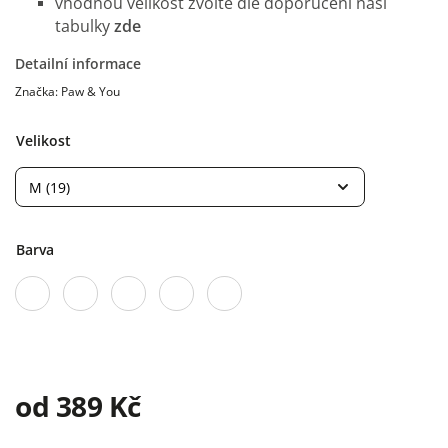
vhodnou velikost zvolte dle doporučení naší
tabulky
zde
Detailní informace
Značka:
Paw & You
Velikost
Barva
od
389 Kč