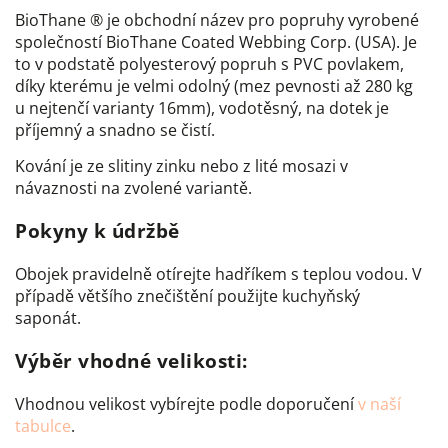
BioThane ® je obchodní název pro popruhy vyrobené
společností BioThane Coated Webbing Corp. (USA). Je
to v podstatě polyesterový popruh s PVC povlakem,
díky kterému je velmi odolný (mez pevnosti až 280 kg
u nejtenčí varianty 16mm), vodotěsný, na dotek je
příjemný a snadno se čistí.
Kování je ze slitiny zinku nebo z lité mosazi v
návaznosti na zvolené variantě.
Pokyny k údržbě
Obojek pravidelně otírejte hadříkem s teplou vodou. V
případě většího znečištění použijte kuchyňský
saponát.
Výběr vhodné velikosti:
Vhodnou velikost vybírejte podle doporučení
v naší
tabulce
.