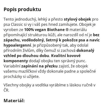
Popis produktu
Tento jednoduchý, lehký a přesto
stylový obojek
pro
psa Classic si vy i váš pes hned zamilujete. Obojek je
vyroben ze
100% vegan Biothane ®
materiálu
připomínající strukturou kůži, ale narozdíl od ní je
bez
zápachu, voděodolný, šetrný k pokožce psa a navíc
hypoalergenní
. Je přizpůsobený tak, aby odolal
přírodním živlům, díky čemuž si zachová
dokonalý
vzhled po dlouhou dobu
.
Kvalitní kovové
komponenty
dodají obojku ten správný punc.
Variabilní
zapínání na přezku
zajistí, že obojek
vašemu mazlíčkovi vždy dokonale padne a společné
procházky si užijete.
Všechny obojky a vodítka vyrábíme s láskou ručně v
ČR.
Materiál: