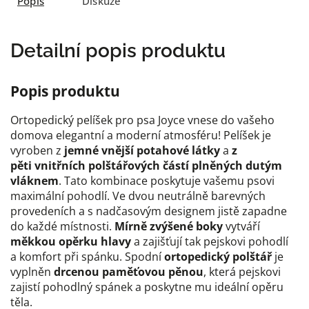
Popis
Diskuze
Detailní popis produktu
Popis produktu
Ortopedický pelíšek pro psa Joyce vnese do vašeho
domova elegantní a moderní atmosféru! Pelíšek je
vyroben z
jemné vnější potahové látky
a
z
pěti
vnitřních polštářových částí plněných dutým
vláknem
. Tato kombinace poskytuje vašemu psovi
maximální pohodlí. Ve dvou neutrálně barevných
provedeních a s nadčasovým designem jistě zapadne
do každé místnosti.
Mírně zvýšené boky
vytváří
měkkou opěrku hlavy
a zajišťují tak pejskovi pohodlí
a komfort při spánku. Spodní
ortopedický polštář
je
vyplněn
drcenou paměťovou pěnou
, která pejskovi
zajistí pohodlný spánek a poskytne mu ideální opěru
těla.