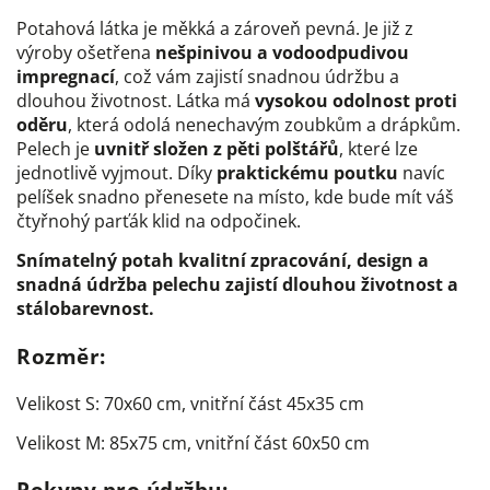
Potahová látka je měkká a zároveň pevná. Je již z
výroby ošetřena
nešpinivou a vodoodpudivou
impregnací
, což vám zajistí snadnou
údržbu a
dlouhou životnost. Látka má
vysokou odolnost proti
oděru
, která odolá nenechavým zoubkům a drápkům.
Pelech je
uvnitř složen z pěti polštářů
, které lze
jednotlivě vyjmout. Díky
praktickému poutku
navíc
pelíšek snadno přenesete na místo, kde bude mít váš
čtyřnohý parťák klid na odpočinek.
Snímatelný potah kvalitní zpracování, design a
snadná údržba pelechu zajistí dlouhou životnost a
stálobarevnost.
Rozměr:
Velikost S: 70x60 cm, vnitřní část 45x35 cm
Velikost M: 85x75 cm, vnitřní část 60x50 cm
Pokyny pro údržbu: